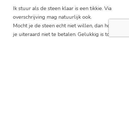
Ik stuur als de steen klaar is een tikkie. Via
overschrijving mag natuurlijk ook.
Mocht je de steen echt niet willen, dan hoef
je uiteraard niet te betalen. Gelukkig is tot
nu toe iedereen erg blij met de stenen!
Ophalen mag natuurlijk ook, ik woon in
Goirle.
Wachtlijst
Hou rekening met ca een maand voordat de
steen klaar is
vanaf
het moment dat ik
eraan begin.
Er is inmiddels wel een wachtlijst, dus het
kan nog even duren voordat ik eraan kan